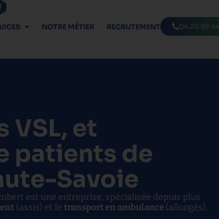
04 20 98 44
VICES
NOTRE MÉTIER
RECRUTEMENT
 VSL, et
e patients de
Haute-Savoie
ert est une entreprise, spécialisée depuis plus
ient
(assis) et le
transport en ambulance
(allongés).